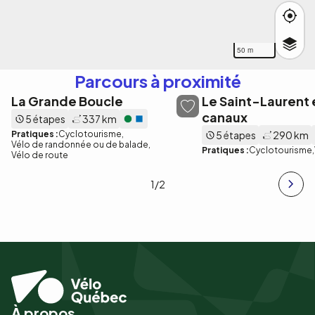
50 m
Parcours à proximité
La Grande Boucle
Le Saint-Laurent e
canaux
5 étapes
337 km
Pratiques :
Cyclotourisme
5 étapes
290 km
Vélo de randonnée ou de balade
Pratiques :
Cyclotourisme
Vélo de route
1
/2
À propos