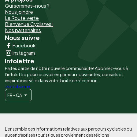
Pied
Qui sommes-nous ?
de
Nous joindre
La Route verte
page
Bienvenue Cyclistes!
-
Nos partenaires
Nous suivre
Liens
Facebook
principaux
Instagram
Infolettre
Faites partie de notre nouvelle communauté! Abonnez-vous à
l’infolettre pour recevoir en primeur nouveautés, conseils et
inspirations vélo dans votre boîte de réception.
Je m'abonne
FR - CA
L'ensemble des informations relatives aux parcours cyclables ou
aux entreprises touristiques proviennent des régions