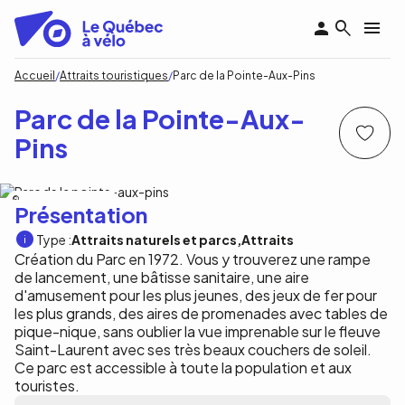
Aller
au
contenu
principal
Fil
Accueil
Attraits touristiques
Parc de la Pointe-Aux-Pins
d'Ariane
Parc de la Pointe-Aux-
Pins
Tourisme région Sorel-Tracy
Présentation
Type :
Attraits naturels et parcs
Attraits
Création du Parc en 1972. Vous y trouverez une rampe
de lancement, une bâtisse sanitaire, une aire
d'amusement pour les plus jeunes, des jeux de fer pour
les plus grands, des aires de promenades avec tables de
pique-nique, sans oublier la vue imprenable sur le fleuve
Saint-Laurent avec ses très beaux couchers de soleil.
Ce parc est accessible à toute la population et aux
touristes.