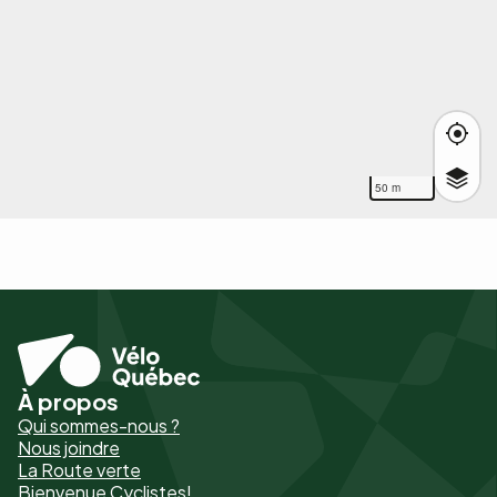
50 m
À propos
Pied
Qui sommes-nous ?
de
Nous joindre
La Route verte
page
Bienvenue Cyclistes!