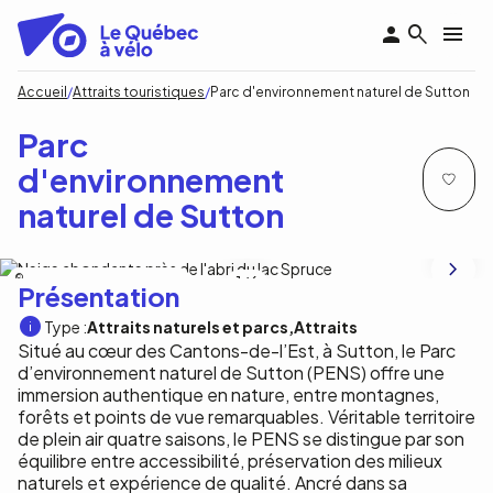
Aller
au
contenu
principal
Fil
Accueil
Attraits touristiques
Parc d'environnement naturel de Sutton
d'Ariane
Parc
d'environnement
naturel de Sutton
Parc d'environnement naturel de Sutton
1
/6
Présentation
Type :
Attraits naturels et parcs
Attraits
Situé au cœur des Cantons-de-l’Est, à Sutton, le Parc
d’environnement naturel de Sutton (PENS) offre une
immersion authentique en nature, entre montagnes,
forêts et points de vue remarquables. Véritable territoire
de plein air quatre saisons, le PENS se distingue par son
équilibre entre accessibilité, préservation des milieux
naturels et expérience de qualité. Ancré dans sa