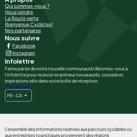
Pied
Qui sommes-nous ?
de
Nous joindre
La Route verte
page
Bienvenue Cyclistes!
-
Nos partenaires
Nous suivre
Liens
Facebook
principaux
Instagram
Infolettre
Faites partie de notre nouvelle communauté! Abonnez-vous à
l’infolettre pour recevoir en primeur nouveautés, conseils et
inspirations vélo dans votre boîte de réception.
Je m'abonne
FR - CA
L'ensemble des informations relatives aux parcours cyclables ou
aux entreprises touristiques proviennent des régions