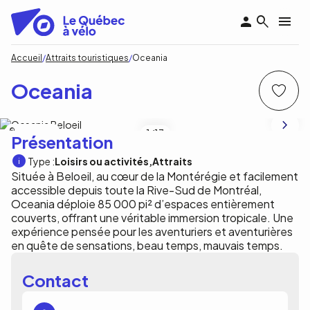
Aller
au
contenu
principal
Fil
Accueil
Attraits touristiques
Oceania
d'Ariane
Oceania
Oceania Beloeil
1
/13
Présentation
Type :
Loisirs ou activités
Attraits
Située à Beloeil, au cœur de la Montérégie et facilement
accessible depuis toute la Rive-Sud de Montréal,
Oceania déploie 85 000 pi² d’espaces entièrement
couverts, offrant une véritable immersion tropicale. Une
expérience pensée pour les aventuriers et aventurières
en quête de sensations, beau temps, mauvais temps.
Contact