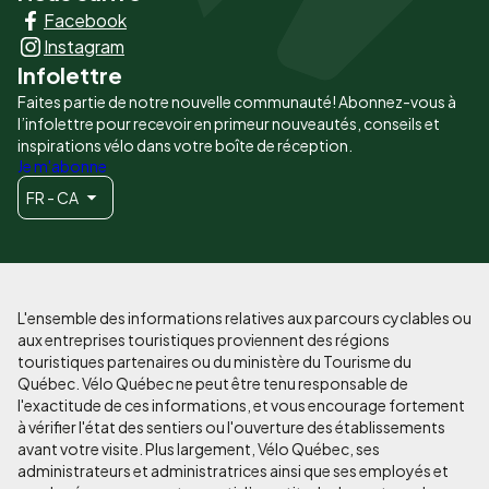
Facebook
principaux
Instagram
Infolettre
Faites partie de notre nouvelle communauté! Abonnez-vous à
l’infolettre pour recevoir en primeur nouveautés, conseils et
inspirations vélo dans votre boîte de réception.
Je m'abonne
FR - CA
L'ensemble des informations relatives aux parcours cyclables ou
aux entreprises touristiques proviennent des régions
touristiques partenaires ou du ministère du Tourisme du
Québec. Vélo Québec ne peut être tenu responsable de
l'exactitude de ces informations, et vous encourage fortement
à vérifier l'état des sentiers ou l'ouverture des établissements
avant votre visite. Plus largement, Vélo Québec, ses
administrateurs et administratrices ainsi que ses employés et