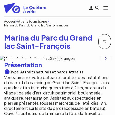
Aller
au
contenu
principal
Fil
Accueil
Attraits touristiques
Marina du Parc du Grand lac Saint-François
d'Ariane
Marina du Parc du Grand
lac Saint-François
Marina du Parc du Grand lac Saint-François
1
/3
Présentation
Type :
Attraits naturels et parcs
Attraits
Venez amarrer votre bateau et profiter des installations
du parc et du camping du Grand lac Saint-François, ainsi
que des attraits touristiques situés à 2 km, au cœur du
village : galerie d'art, circuit patrimonial, boulangerie,
antiquaire, restauration. Assistez aux spectacles en
plein air présentés tous les mercredis de l'été, dès 19 h,
directement sur le site du parc (accessible en bateau).
Ouvert sept jours, de la mi-juin à la fête du Travail, et