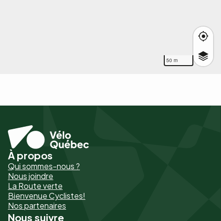
50 m
À propos
Pied
Qui sommes-nous ?
de
Nous joindre
La Route verte
page
Bienvenue Cyclistes!
-
Nos partenaires
Nous suivre
Liens