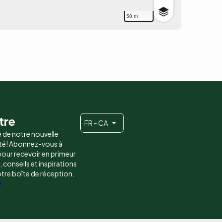
50 m
tre
FR - CA
e de notre nouvelle
é! Abonnez-vous à
 pour recevoir en primeur
conseils et inspirations
otre boîte de réception.
e