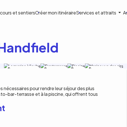
ion
cours et sentiers
Créer mon itinéraire
Services et attraits
A
ale
Handfield
Marina auberge Handfield
Marina auberge
Marina
Marina auberge Handfield
Handfield
auberge
Handfield
es nécessaires pour rendre leur séjour des plus
to-bar-terrasse et à la piscine, qui offrent tous
nt