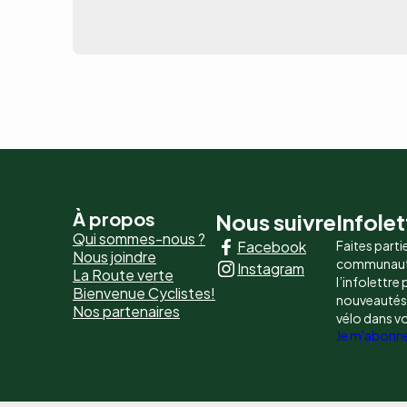
Pied
À propos
Nous suivre
Infolet
Qui sommes-nous ?
Facebook
Faites parti
de
Nous joindre
communaut
Instagram
La Route verte
page
l’infolettre
Bienvenue Cyclistes!
nouveautés, 
Nos partenaires
-
vélo dans v
Je m'abonn
Liens
principaux