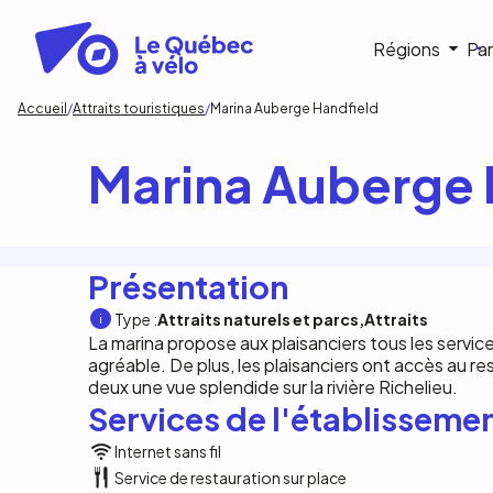
Aller
au
Navigat
Régions
Par
contenu
principal
princip
Fil
Accueil
Attraits touristiques
Marina Auberge Handfield
d'Ariane
Marina Auberge 
Présentation
Type :
Attraits naturels et parcs
Attraits
La marina propose aux plaisanciers tous les servic
agréable. De plus, les plaisanciers ont accès au res
deux une vue splendide sur la rivière Richelieu.
Services de l'établisseme
Internet sans fil
Service de restauration sur place