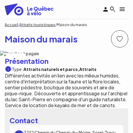
Aller
au
contenu
principal
Fil
Accueil
Attraits touristiques
Maison du marais
d'Ariane
Maison du marais
Maiso du marais
Présentation
Type :
Attraits naturels et parcs
Attraits
Différentes activités en lien avec les milieux humides,
centre d'interprétation sur la faune et la flore locales,
sentier pédestre, boutique de souvenirs et aire de
pique-nique. Découverte et apprentissage sur l'archipel
du lac Saint-Pierre en compagnie d'un guide naturaliste.
Service de location de kayaks de mer et de canots.
Contact
3742 Chemin du Chenal-du-Moine, Sorel-Tracy,