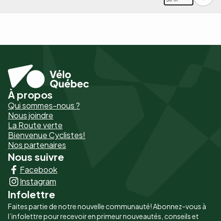
À propos
Pied
Qui sommes-nous ?
de
Nous joindre
La Route verte
page
Bienvenue Cyclistes!
-
Nos partenaires
Nous suivre
Liens
Facebook
principaux
Instagram
Infolettre
Faites partie de notre nouvelle communauté! Abonnez-vous à
l’infolettre pour recevoir en primeur nouveautés, conseils et