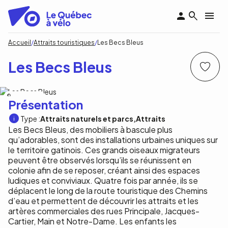
Aller
au
contenu
principal
Fil
Accueil
Attraits touristiques
Les Becs Bleus
d'Ariane
Les Becs Bleus
Ville de Gatineau
Présentation
Type :
Attraits naturels et parcs
Attraits
Les Becs Bleus, des mobiliers à bascule plus
qu’adorables, sont des installations urbaines uniques sur
le territoire gatinois. Ces grands oiseaux migrateurs
peuvent être observés lorsqu’ils se réunissent en
colonie afin de se reposer, créant ainsi des espaces
ludiques et conviviaux. Quatre fois par année, ils se
déplacent le long de la route touristique des Chemins
d’eau et permettent de découvrir les attraits et les
artères commerciales des rues Principale, Jacques-
Cartier, Main et Notre-Dame. Les enfants les