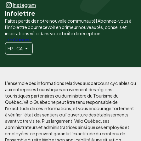
principaux
Instagram
Infolettre
Faites partie de notre nouvelle communauté! Abonnez-vous à
l’infolettre pour recevoir en primeur nouveautés, conseils et
inspirations vélo dans votre boîte de réception.
Je m'abonne
FR - CA
L'ensemble des informations relatives aux parcours cyclables ou
aux entreprises touristiques proviennent des régions
touristiques partenaires ou du ministère du Tourisme du
Québec. Vélo Québec ne peut être tenu responsable de
l'exactitude de ces informations, et vous encourage fortement
à vérifier l'état des sentiers ou l'ouverture des établissements
avant votre visite. Plus largement, Vélo Québec, ses
administrateurs et administratrices ainsi que ses employés et
employées, ne peuvent garantir l’exactitude du contenu de
l'ensemble du site Web et son applicabilité à une situation