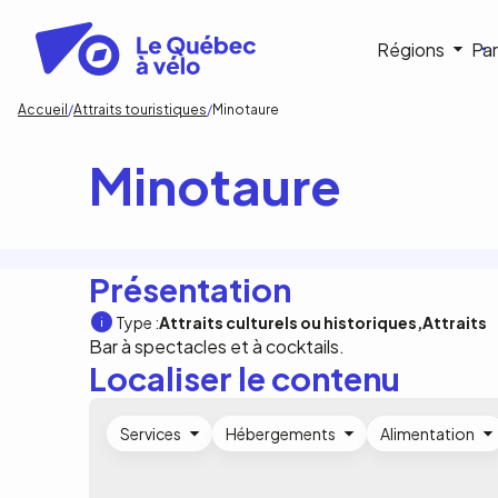
Aller
au
Navigat
Régions
Par
contenu
principal
princip
Fil
Accueil
Attraits touristiques
Minotaure
d'Ariane
Minotaure
Présentation
Type :
Attraits culturels ou historiques
Attraits
Bar à spectacles et à cocktails.
Localiser le contenu
Services
Hébergements
Alimentation