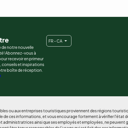
tre
FR - CA
e de notre nouvelle
é! Abonnez-vous à
 pour recevoir en primeur
conseils et inspirations
otre boîte de réception.
e
bles ou aux entreprises touristiques proviennent des régions tourist
e de ces informations, et vous encourage fortement à vérifier l'état d
et administratrices ainsi que ses employés et employées, ne peuvent g
uvent être tenus responsables de l’usage qui est fait des ces informati