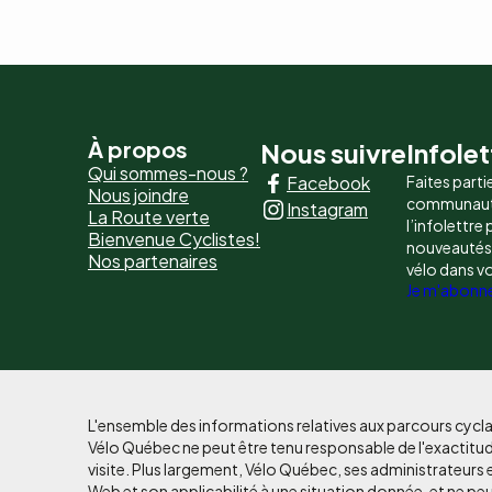
Pied
À propos
Nous suivre
Infolet
Qui sommes-nous ?
Facebook
Faites parti
de
Nous joindre
communaut
Instagram
La Route verte
page
l’infolettre
Bienvenue Cyclistes!
nouveautés, 
Nos partenaires
-
vélo dans v
Je m'abonn
Liens
principaux
L'ensemble des informations relatives aux parcours cycla
Vélo Québec ne peut être tenu responsable de l'exactitud
visite. Plus largement, Vélo Québec, ses administrateurs 
Web et son applicabilité à une situation donnée, et ne pe