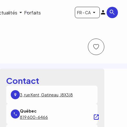
ctualités
Forfaits
FR - CA
Contact
3, rue Kent, Gatineau, J8X3J8
819 600-6466