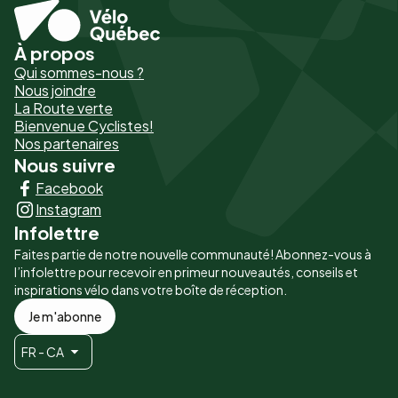
À propos
Pied
Qui sommes-nous ?
de
Nous joindre
La Route verte
page
Bienvenue Cyclistes!
-
Nos partenaires
Nous suivre
Liens
Facebook
principaux
Instagram
Infolettre
Faites partie de notre nouvelle communauté! Abonnez-vous à
l’infolettre pour recevoir en primeur nouveautés, conseils et
inspirations vélo dans votre boîte de réception.
Je m'abonne
FR - CA