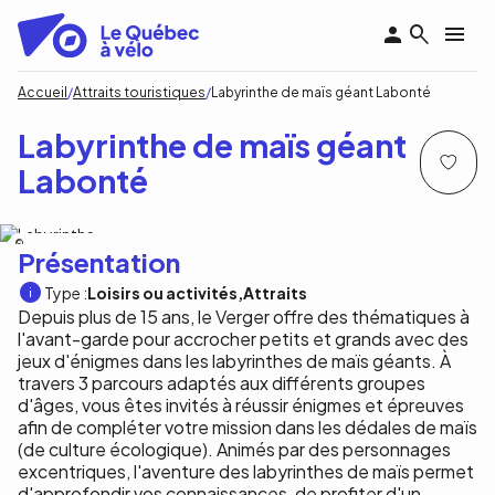
Aller
au
contenu
principal
Fil
Accueil
Attraits touristiques
Labyrinthe de maïs géant Labonté
d'Ariane
Labyrinthe de maïs géant
Labonté
Labyrinthe de maÏs géant Labonté
Présentation
Type :
Loisirs ou activités
Attraits
Depuis plus de 15 ans, le Verger offre des thématiques à
l'avant-garde pour accrocher petits et grands avec des
jeux d'énigmes dans les labyrinthes de maïs géants. À
travers 3 parcours adaptés aux différents groupes
d'âges, vous êtes invités à réussir énigmes et épreuves
afin de compléter votre mission dans les dédales de maïs
(de culture écologique). Animés par des personnages
excentriques, l'aventure des labyrinthes de maïs permet
d'approfondir vos connaissances, de profiter d'un