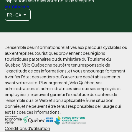
inspirations vélo dans votre boîte de réception.
Je m'abonne
FR - CA
L'ensemble des informations relatives aux parcours cyclables ou
aux entreprises touristiques proviennent des régions
touristiques partenaires ou du ministère du Tourisme du
Québec. Vélo Québec ne peut être tenu responsable de
l'exactitude de ces informations, et vous encourage fortement
à vérifier l'état des sentiers ou l'ouverture des établissements
avant votre visite. Plus largement, Vélo Québec, ses
administrateurs et administratrices ainsi que ses employés et
employées, ne peuvent garantir l’exactitude du contenu de
l'ensemble du site Web et son applicabilité à une situation
donnée, et ne peuvent être tenus responsables de l’usage qui
est fait des ces informations.
Conditions d'utilisation
Pied