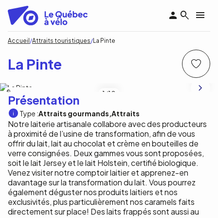
Aller
au
contenu
principal
Fil
Accueil
Attraits touristiques
La Pinte
d'Ariane
La Pinte
Éric Lajeunesse
1
/10
Présentation
Type :
Attraits gourmands
Attraits
Notre laiterie artisanale collabore avec des producteurs
à proximité de l’usine de transformation, afin de vous
offrir du lait, lait au chocolat et crème en bouteilles de
verre consignées. Deux gammes vous sont proposées,
soit le lait Jersey et le lait Holstein, certifié biologique.
Venez visiter notre comptoir laitier et apprenez-en
davantage sur la transformation du lait. Vous pourrez
également déguster nos produits laitiers et nos
exclusivités, plus particulièrement nos caramels faits
directement sur place! Des laits frappés sont aussi au