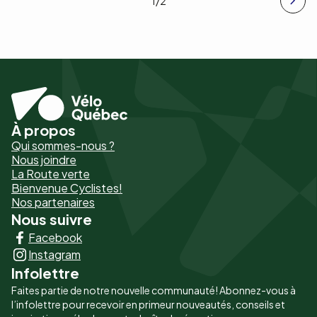
1
/2
À propos
Pied
Qui sommes-nous ?
de
Nous joindre
La Route verte
page
Bienvenue Cyclistes!
-
Nos partenaires
Nous suivre
Liens
Facebook
principaux
Instagram
Infolettre
Faites partie de notre nouvelle communauté! Abonnez-vous à
l’infolettre pour recevoir en primeur nouveautés, conseils et