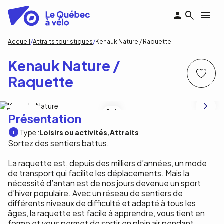
Aller
au
contenu
principal
Fil
Accueil
Attraits touristiques
Kenauk Nature / Raquette
d'Ariane
Kenauk Nature /
Raquette
Kenauk Nature
1
/6
Présentation
Type :
Loisirs ou activités
Attraits
Sortez des sentiers battus.
La raquette est, depuis des milliers d’années, un mode
de transport qui facilite les déplacements. Mais la
nécessité d’antan est de nos jours devenue un sport
d’hiver populaire. Avec un réseau de sentiers de
différents niveaux de difficulté et adapté à tous les
âges, la raquette est facile à apprendre, vous tient en
forme et vous permet de sortir en plein air pendant