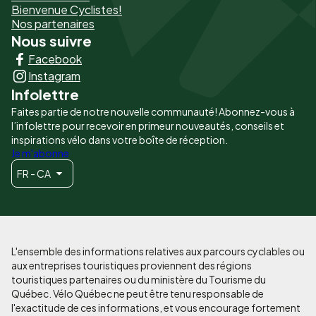
Bienvenue Cyclistes!
-
Nos partenaires
Nous suivre
Liens
Facebook
principaux
Instagram
Infolettre
Faites partie de notre nouvelle communauté! Abonnez-vous à
l’infolettre pour recevoir en primeur nouveautés, conseils et
inspirations vélo dans votre boîte de réception.
Je m'abonne
FR - CA
L'ensemble des informations relatives aux parcours cyclables ou
aux entreprises touristiques proviennent des régions
touristiques partenaires ou du ministère du Tourisme du
Québec. Vélo Québec ne peut être tenu responsable de
l'exactitude de ces informations, et vous encourage fortement