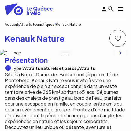
Aller
au
contenu
principal
Fil
Accueil
Attraits touristiques
Kenauk Nature
d'Ariane
Kenauk Nature
Makwa
1
/3
Présentation
Type :
Attraits naturels et parcs
Attraits
Situé à Notre-Dame-de-Bonsecours, à proximité de
Montebello, Kenauk Nature vous invite à vivre une
expérience de plein air exceptionnelle dans un vaste
territoire privé de 265 km² abritant 65 lacs. Séjournez
dans des chalets de prestige au bord de l’eau, parfaits
pour une escapade en famille, en couple, entre amis ou
pour un événement de groupe. Profitez d’une multitude
d’activités, dont la pêche, le tir aux pigeons d’argile, les
expériences en nature et les séjours corporatifs.
Découvrez un lieu unique où détente, aventure et