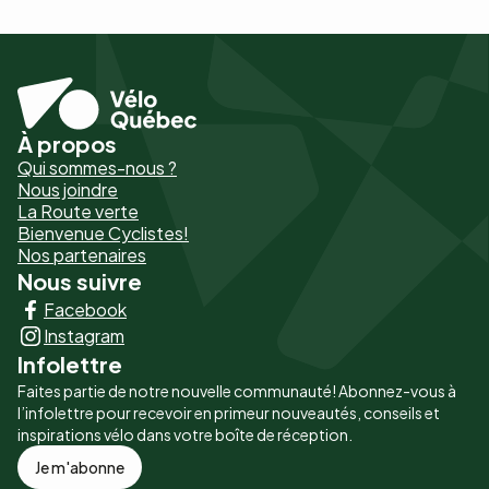
À propos
Pied
Qui sommes-nous ?
de
Nous joindre
La Route verte
page
Bienvenue Cyclistes!
-
Nos partenaires
Nous suivre
Liens
Facebook
principaux
Instagram
Infolettre
Faites partie de notre nouvelle communauté! Abonnez-vous à
l’infolettre pour recevoir en primeur nouveautés, conseils et
inspirations vélo dans votre boîte de réception.
Je m'abonne