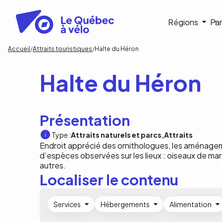
Aller
au
Navigat
Régions
Par
contenu
principal
princip
Fil
Accueil
Attraits touristiques
Halte du Héron
d'Ariane
Halte du Héron
Présentation
Type :
Attraits naturels et parcs
Attraits
Endroit apprécié des ornithologues, les aménage
d’espèces observées sur les lieux : oiseaux de mar
autres.
Localiser le contenu
Services
Hébergements
Alimentation