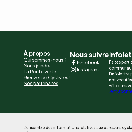
Pied
À propos
Nous suivre
Infolet
Qui sommes-nous ?
Facebook
Faites parti
de
Nous joindre
communaut
Instagram
La Route verte
page
l’infolettre
Bienvenue Cyclistes!
nouveautés, 
Nos partenaires
-
vélo dans v
Je m'abonn
Liens
principaux
L'ensemble des informations relatives aux parcours cycla