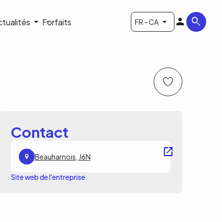
ctualités
Forfaits
FR - CA
Contact
Beauharnois, J6N
Site web de l'entreprise