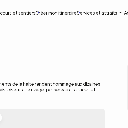
ion
cours et sentiers
Créer mon itinéraire
Services et attraits
A
ale
ments de la halte rendent hommage aux dizaines
ais, oiseaux de rivage, passereaux, rapaces et