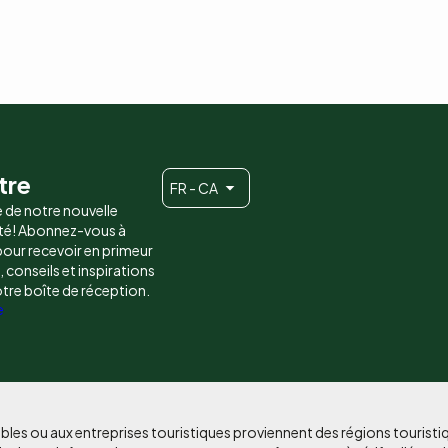
tre
FR - CA
e de notre nouvelle
é! Abonnez-vous à
 pour recevoir en primeur
conseils et inspirations
otre boîte de réception.
e
bles ou aux entreprises touristiques proviennent des régions tourist