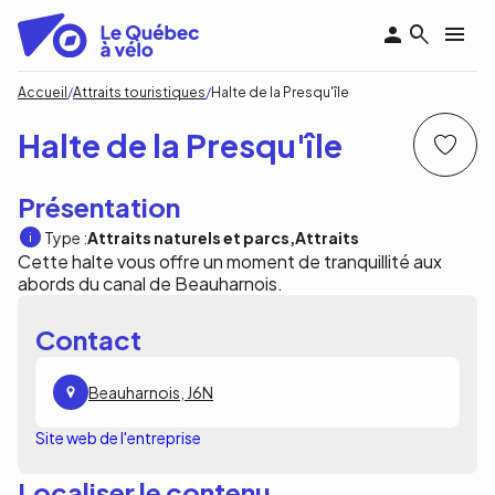
Aller
au
contenu
principal
Fil
Accueil
Attraits touristiques
Halte de la Presqu'île
d'Ariane
Halte de la Presqu'île
Présentation
Type :
Attraits naturels et parcs
Attraits
Cette halte vous offre un moment de tranquillité aux
abords du canal de Beauharnois.
Contact
Beauharnois, J6N
Site web de l'entreprise
Localiser le contenu