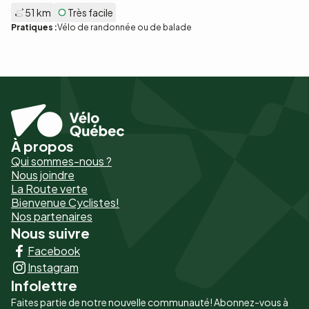
51 km
Très facile
Pratiques :
Vélo de randonnée ou de balade
À propos
Pied
Qui sommes-nous ?
de
Nous joindre
La Route verte
page
Bienvenue Cyclistes!
-
Nos partenaires
Nous suivre
Liens
Facebook
principaux
Instagram
Infolettre
Faites partie de notre nouvelle communauté! Abonnez-vous à