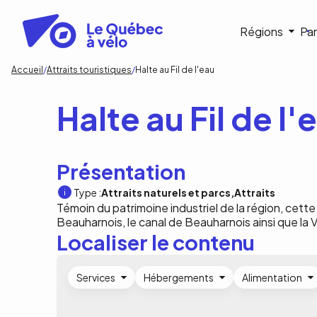
Aller
au
Navigat
Régions
Par
contenu
principal
princip
Fil
Accueil
Attraits touristiques
Halte au Fil de l'eau
d'Ariane
Halte au Fil de l'
Présentation
Type :
Attraits naturels et parcs
Attraits
Témoin du patrimoine industriel de la région, cette
Beauharnois, le canal de Beauharnois ainsi que la 
Localiser le contenu
Services
Hébergements
Alimentation