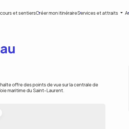
ion
cours et sentiers
Créer mon itinéraire
Services et attraits
A
ale
eau
 halte offre des points de vue sur la centrale de
Voie maritime du Saint-Laurent.