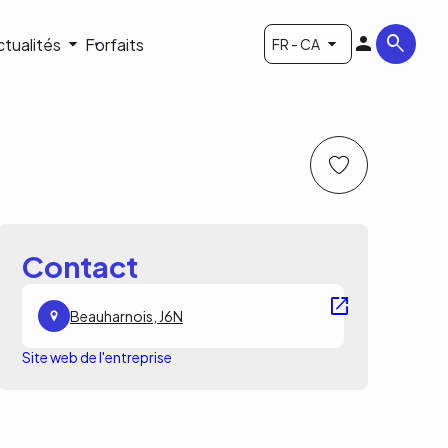
ctualités
Forfaits
FR - CA
Contact
Beauharnois, J6N
Site web de l'entreprise