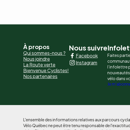
Pied
À propos
Nous suivre
Infolet
Qui sommes-nous ?
Facebook
Faites parti
de
Nous joindre
communaut
Instagram
La Route verte
page
l’infolettre
Bienvenue Cyclistes!
nouveautés, 
Nos partenaires
-
vélo dans v
Je m'abonn
Liens
principaux
L'ensemble des informations relatives aux parcours cycla
Vélo Québec ne peut être tenu responsable de l'exactitud