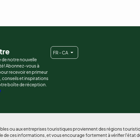
tre
FR - CA
e de notre nouvelle
é! Abonnez-vous à
 pour recevoir en primeur
conseils et inspirations
otre boîte de réception.
e
bles ou aux entreprises touristiques proviennent des régions tourist
e de ces informations, et vous encourage fortement à vérifier l'état d