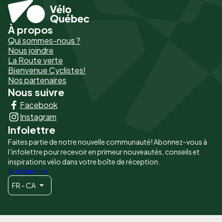
À propos
Pied
Qui sommes-nous ?
de
Nous joindre
La Route verte
page
Bienvenue Cyclistes!
-
Nos partenaires
Nous suivre
Liens
Facebook
principaux
Instagram
Infolettre
Faites partie de notre nouvelle communauté! Abonnez-vous à
l’infolettre pour recevoir en primeur nouveautés, conseils et
inspirations vélo dans votre boîte de réception.
Je m'abonne
FR - CA