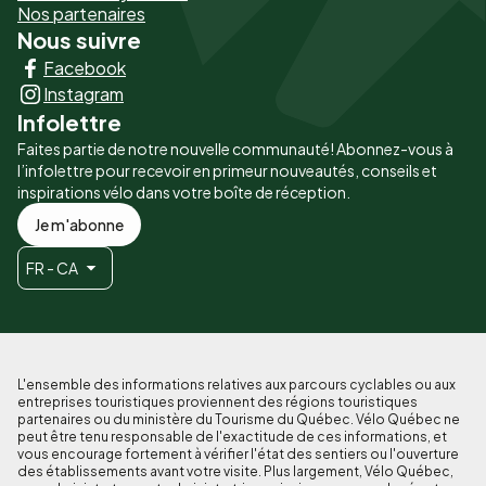
-
Nos partenaires
Nous suivre
Liens
Facebook
principaux
Instagram
Infolettre
Faites partie de notre nouvelle communauté! Abonnez-vous à
l’infolettre pour recevoir en primeur nouveautés, conseils et
inspirations vélo dans votre boîte de réception.
Je m'abonne
FR - CA
L'ensemble des informations relatives aux parcours cyclables ou aux
entreprises touristiques proviennent des régions touristiques
partenaires ou du ministère du Tourisme du Québec. Vélo Québec ne
peut être tenu responsable de l'exactitude de ces informations, et
vous encourage fortement à vérifier l'état des sentiers ou l'ouverture
des établissements avant votre visite. Plus largement, Vélo Québec,