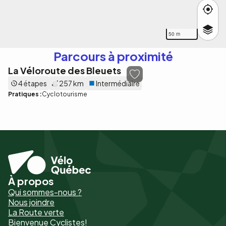
50 m
Parcours à proximité
La Véloroute des Bleuets
4 étapes
257 km
Intermédiaire
Pratiques :
Cyclotourisme
À propos
Pied
Qui sommes-nous ?
de
Nous joindre
La Route verte
page
Bienvenue Cyclistes!