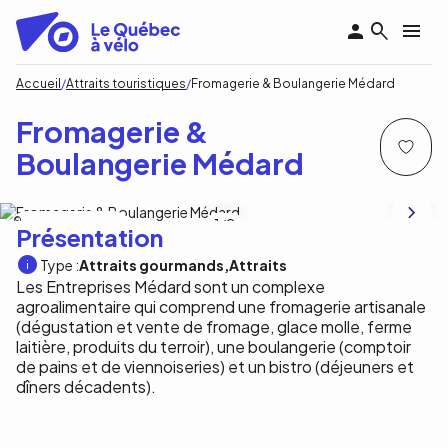
Aller
au
contenu
principal
Fil
Accueil
Attraits touristiques
Fromagerie & Boulangerie Médard
d'Ariane
Fromagerie &
Boulangerie Médard
Laurent Silvani Photographie;
1
/2
Présentation
Pas de crédit
Type :
Attraits gourmands
Attraits
Les Entreprises Médard sont un complexe
agroalimentaire qui comprend une fromagerie artisanale
(dégustation et vente de fromage, glace molle, ferme
laitière, produits du terroir), une boulangerie (comptoir
de pains et de viennoiseries) et un bistro (déjeuners et
dîners décadents).