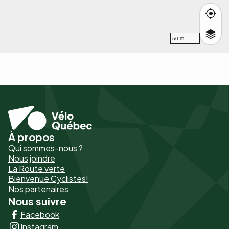
50 m
À propos
Pied
Qui sommes-nous ?
de
Nous joindre
La Route verte
page
Bienvenue Cyclistes!
-
Nos partenaires
Nous suivre
Liens
Facebook
principaux
Instagram