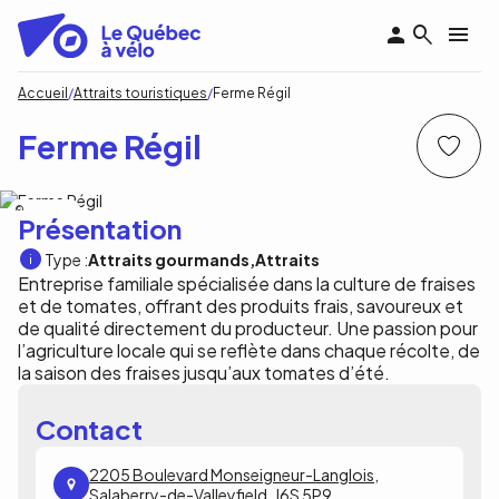
Aller
au
contenu
principal
Fil
Accueil
Attraits touristiques
Ferme Régil
d'Ariane
Ferme Régil
Ferme Régil
Présentation
Type :
Attraits gourmands
Attraits
Entreprise familiale spécialisée dans la culture de fraises
et de tomates, offrant des produits frais, savoureux et
de qualité directement du producteur. Une passion pour
l’agriculture locale qui se reflète dans chaque récolte, de
la saison des fraises jusqu’aux tomates d’été.
Contact
2205 Boulevard Monseigneur-Langlois,
Salaberry-de-Valleyfield, J6S 5P9