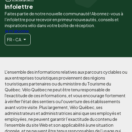
Infolettre
Faites partie de notre nouvelle communauté! Abonnez-vous à
l’infolettre pour recevoir en primeur nouveautés, conseils et
inspirations vélo dans votre boîte de réception.
Je m'abonne
FR - CA
L'ensemble des informations relatives aux parcours cyclables ou
aux entreprises touristiques proviennent des régions
touristiques partenaires ou du ministère du Tourisme du
Québec. Vélo Québec ne peut être tenu responsable de
l'exactitude de ces informations, et vous encourage fortement
à vérifier l'état des sentiers ou l'ouverture des établissements
avant votre visite. Plus largement, Vélo Québec, ses
administrateurs et administratrices ainsi que ses employés et
employées, ne peuvent garantir l’exactitude du contenu de
l'ensemble du site Web et son applicabilité à une situation
donnée, et ne peuvent être tenus responsables de l’usage qui