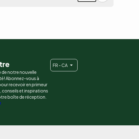
tre
FR - CA
e de notre nouvelle
é! Abonnez-vous à
 pour recevoir en primeur
conseils et inspirations
otre boîte de réception.
e