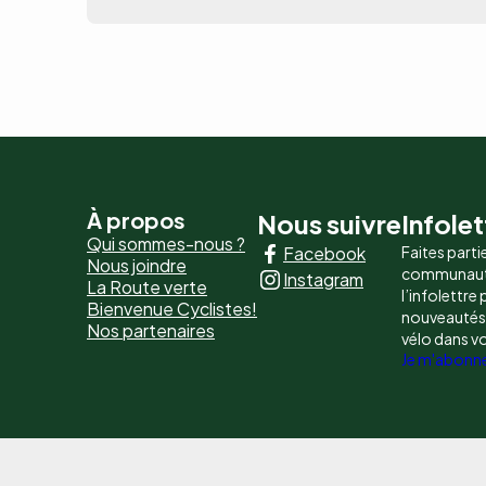
Pied
À propos
Nous suivre
Infolet
Qui sommes-nous ?
Facebook
Faites parti
de
Nous joindre
communaut
Instagram
La Route verte
page
l’infolettre
Bienvenue Cyclistes!
nouveautés, 
Nos partenaires
-
vélo dans v
Je m'abonn
Liens
principaux