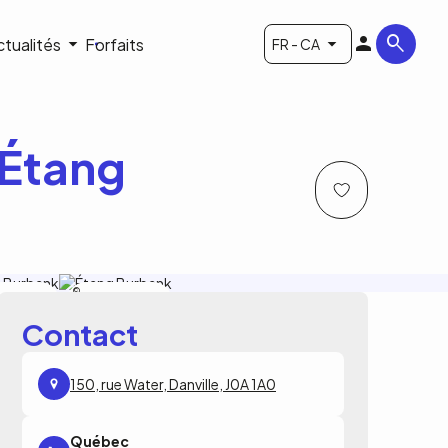
ctualités
Forfaits
FR - CA
'Étang
ion de
Corporation de
ppement de
développement de
Burbank
l'étang Burbank
Contact
150, rue Water, Danville, J0A 1A0