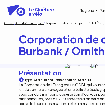
Aller
au
Navigat
Régions
Par
contenu
principal
princip
Fil
Accueil
Attraits touristiques
Corporation de développement de l'Étang 
d'Ariane
Corporation de 
Burbank / Ornit
Corporation de
Corporati
Présentation
développement de
dévelop
l'étang Burbank
l'étang B
Type :
Attraits naturels et parcs
Attraits
La Corporation de l'Étang est un OSBL qui vous ac
km de sentiers aménagés et une toilette écologiq
vous conduit à la tour d'observation d'où vous pouv
ornithologues, près de 200 espèces d'oiseaux on
nouvelle tour d’observation a été aménagée donnant