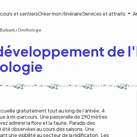
ion
cours et sentiers
Créer mon itinéraire
Services et attraits
A
ale
Burbank / Ornithologie
développement de l
hologie
on de
Corporation de
Corporation de
Corporation de
Corporat
pement de
développement de
développement de
développement de
dévelo
urbank
l'étang Burbank
l'étang Burbank
l'étang Burbank
l'étang 
cueille gratuitement tout au long de l’année. 4
ue à mi-parcours. Une passerelle de 290 mètres
ez admirer la flore et la faune. Paradis des
t été observées au cours des saisons. Une
 une visibilité au secteur de la nidification. Les