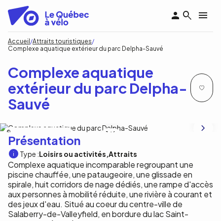
Aller
au
contenu
principal
Fil
Accueil
Attraits touristiques
Complexe aquatique extérieur du parc Delpha-Sauvé
d'Ariane
Complexe aquatique
extérieur du parc Delpha-
Sauvé
Ville de Salaberry-de-Valleyfield
1
/6
Présentation
Type :
Loisirs ou activités
Attraits
Complexe aquatique incomparable regroupant une
piscine chauffée, une pataugeoire, une glissade en
spirale, huit corridors de nage dédiés, une rampe d'accès
aux personnes à mobilité réduite, une rivière à courant et
des jeux d'eau. Situé au coeur du centre-ville de
Salaberry-de-Valleyfield, en bordure du lac Saint-