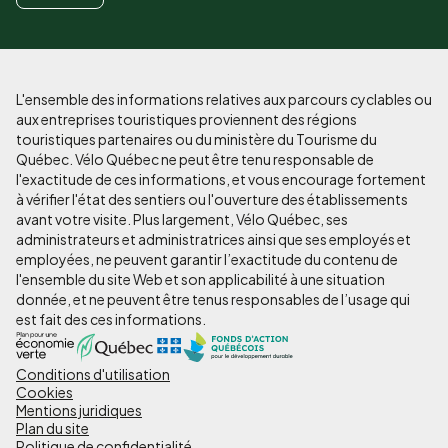
L'ensemble des informations relatives aux parcours cyclables ou
aux entreprises touristiques proviennent des régions
touristiques partenaires ou du ministère du Tourisme du
Québec. Vélo Québec ne peut être tenu responsable de
l'exactitude de ces informations, et vous encourage fortement
à vérifier l'état des sentiers ou l'ouverture des établissements
avant votre visite. Plus largement, Vélo Québec, ses
administrateurs et administratrices ainsi que ses employés et
employées, ne peuvent garantir l’exactitude du contenu de
l'ensemble du site Web et son applicabilité à une situation
donnée, et ne peuvent être tenus responsables de l’usage qui
est fait des ces informations.
Conditions d'utilisation
Pied
Cookies
de
Mentions juridiques
Plan du site
page
Politique de confidentialité