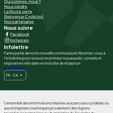
Qui sommes-nous ?
de
Nous joindre
La Route verte
page
Bienvenue Cyclistes!
-
Nos partenaires
Nous suivre
Liens
Facebook
principaux
Instagram
Infolettre
Faites partie de notre nouvelle communauté! Abonnez-vous à
l’infolettre pour recevoir en primeur nouveautés, conseils et
inspirations vélo dans votre boîte de réception.
Je m'abonne
FR - CA
L'ensemble des informations relatives aux parcours cyclables ou
aux entreprises touristiques proviennent des régions