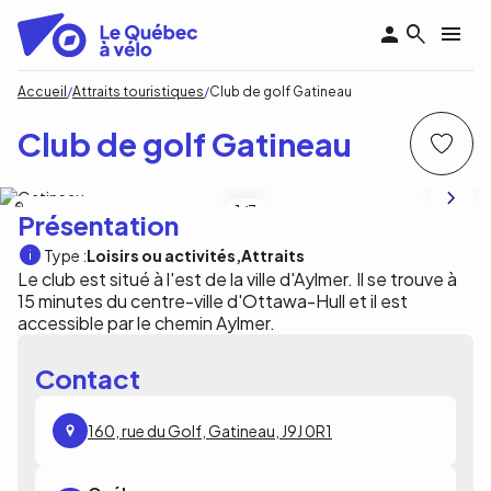
Aller
au
contenu
principal
Fil
Accueil
Attraits touristiques
Club de golf Gatineau
d'Ariane
Club de golf Gatineau
Club de golf Gatineau
1
/3
Présentation
Type :
Loisirs ou activités
Attraits
Le club est situé à l'est de la ville d'Aylmer. Il se trouve à
15 minutes du centre-ville d'Ottawa-Hull et il est
accessible par le chemin Aylmer.
Contact
160, rue du Golf, Gatineau, J9J 0R1