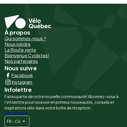
À propos
Pied
Qui sommes-nous ?
de
Nous joindre
La Route verte
page
Bienvenue Cyclistes!
-
Nos partenaires
Nous suivre
Liens
Facebook
principaux
Instagram
Infolettre
Faites partie de notre nouvelle communauté! Abonnez-vous à
l’infolettre pour recevoir en primeur nouveautés, conseils et
inspirations vélo dans votre boîte de réception.
Je m'abonne
FR - CA