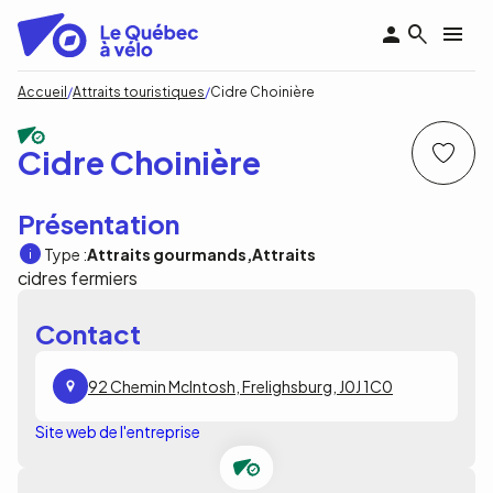
Aller
au
contenu
principal
Fil
Accueil
Attraits touristiques
Cidre Choinière
d'Ariane
Cidre Choinière
Présentation
Type :
Attraits gourmands
Attraits
cidres fermiers
Contact
92 Chemin McIntosh, Frelighsburg, J0J 1C0
Site web de l'entreprise