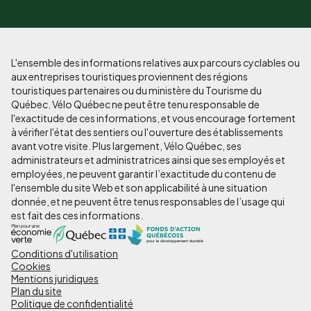
L'ensemble des informations relatives aux parcours cyclables ou
aux entreprises touristiques proviennent des régions
touristiques partenaires ou du ministère du Tourisme du
Québec. Vélo Québec ne peut être tenu responsable de
l'exactitude de ces informations, et vous encourage fortement
à vérifier l'état des sentiers ou l'ouverture des établissements
avant votre visite. Plus largement, Vélo Québec, ses
administrateurs et administratrices ainsi que ses employés et
employées, ne peuvent garantir l’exactitude du contenu de
l'ensemble du site Web et son applicabilité à une situation
donnée, et ne peuvent être tenus responsables de l’usage qui
est fait des ces informations.
Conditions d'utilisation
Pied
Cookies
de
Mentions juridiques
Plan du site
page
Politique de confidentialité