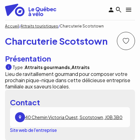
Aller
au
contenu
principal
Fil
Accueil
Attraits touristiques
Charcuterie Scotstown
d'Ariane
Charcuterie Scotstown
Présentation
Type :
Attraits gourmands
Attraits
Lieu de ravitaillement gourmand pour composer votre
prochain pique-nique dans cette délicieuse entreprise
familiale aux saveurs locales.
Contact
40 Chemin Victoria Ouest, Scotstown, J0B 3B0
Site web de l'entreprise