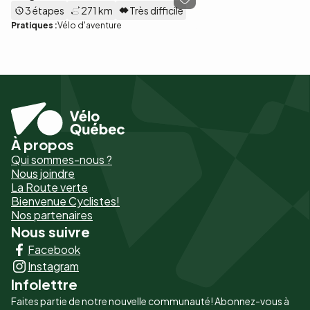
3 étapes
271 km
Très difficile
Pratiques :
Vélo d'aventure
À propos
Pied
Qui sommes-nous ?
de
Nous joindre
La Route verte
page
Bienvenue Cyclistes!
-
Nos partenaires
Nous suivre
Liens
Facebook
principaux
Instagram
Infolettre
Faites partie de notre nouvelle communauté! Abonnez-vous à