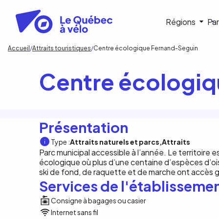
Aller
au
Navigat
Régions
Par
contenu
principal
princip
Fil
Accueil
Attraits touristiques
Centre écologique Fernand-Seguin
d'Ariane
Centre écologi
Présentation
Type :
Attraits naturels et parcs
Attraits
Parc municipal accessible à l’année. Le territoire e
écologique où plus d’une centaine d’espèces d’oi
ski de fond, de raquette et de marche ont accès g
Services de l'établisseme
Consigne à bagages ou casier
Internet sans fil