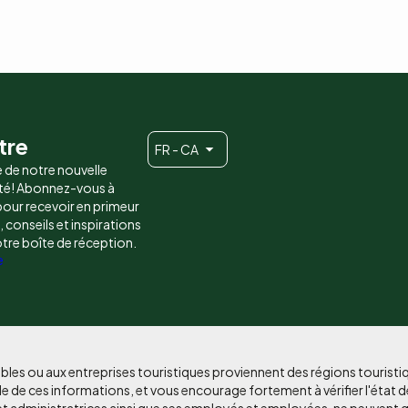
tre
FR - CA
e de notre nouvelle
é! Abonnez-vous à
 pour recevoir en primeur
conseils et inspirations
otre boîte de réception.
e
bles ou aux entreprises touristiques proviennent des régions tourist
e de ces informations, et vous encourage fortement à vérifier l'état d