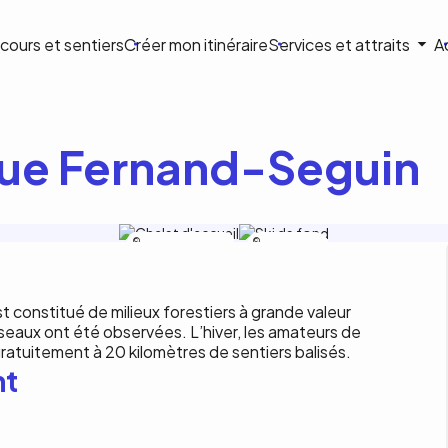
ion
cours et sentiers
Créer mon itinéraire
Services et attraits
A
ale
que Fernand-Seguin
Héritage Saint-Bernard
Héritage Saint-
Bernard
st constitué de milieux forestiers à grande valeur
seaux ont été observées. L’hiver, les amateurs de
ratuitement à 20 kilomètres de sentiers balisés.
nt