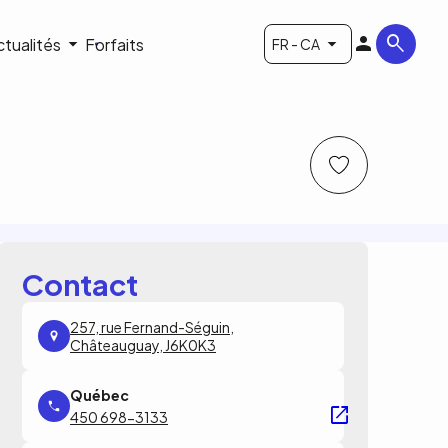
ctualités
Forfaits
FR - CA
Contact
257, rue Fernand-Séguin,
Châteauguay, J6K0K3
450 698-3133