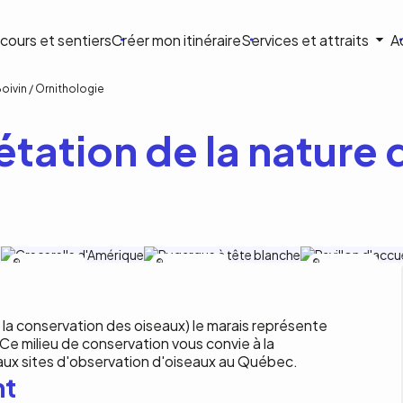
ion
cours et sentiers
Créer mon itinéraire
Services et attraits
A
ale
Boivin / Ornithologie
tation de la nature d
Bertrand Duhamel
Bertrand Duhamel
Sylvie Bousquet
a conservation des oiseaux) le marais représente
 Ce milieu de conservation vous convie à la
aux sites d'observation d'oiseaux au Québec.
nt