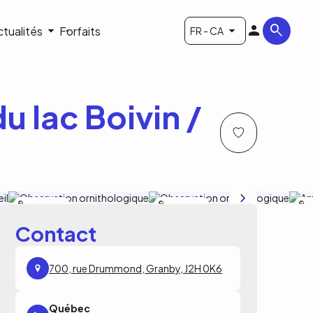
ctualités
Forfaits
FR - CA
u lac Boivin /
Sylvie Bousquet
SylvieBousquet
Sy
Contact
700, rue Drummond, Granby, J2H 0K6