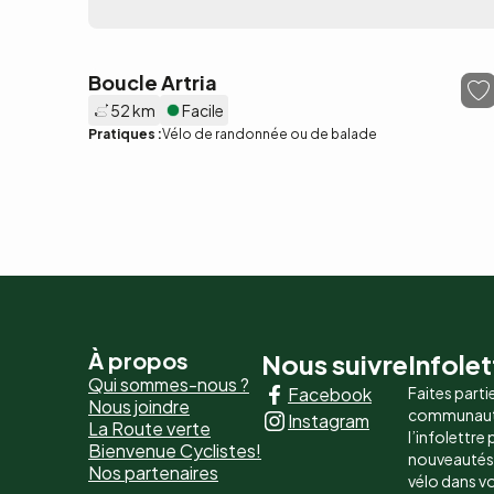
Boucle Artria
52 km
Facile
Pratiques :
Vélo de randonnée ou de balade
Pied
À propos
Nous suivre
Infolet
Qui sommes-nous ?
Facebook
Faites parti
de
Nous joindre
communaut
Instagram
La Route verte
page
l’infolettre
Bienvenue Cyclistes!
nouveautés, 
Nos partenaires
-
vélo dans v