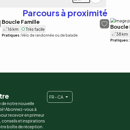
Parcours à proximité
Boucle Famille
Boucle
16 km
Très facile
38 km
Pratiques :
Vélo de randonnée ou de balade
Pratiques :
tre
FR - CA
e de notre nouvelle
é! Abonnez-vous à
 pour recevoir en primeur
conseils et inspirations
otre boîte de réception.