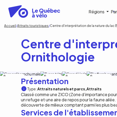
Aller
au
Navigat
Régions
Par
contenu
principal
princip
Fil
Accueil
Attraits touristiques
Centre d'interprétation de la nature du lac 
d'Ariane
Centre d'interpré
Ornithologie
Bertrand Duhamel
Bertrand
Bertrand Duhamel
Bertrand Duhamel
Présentation
Duhamel
Type :
Attraits naturels et parcs
Attraits
Classé comme une ZICO (Zone d’importance pour l
un refuge et une aire de repos pour la faune ailée.
découverte de milieux comptant parmi les plus be
Services de l'établisseme