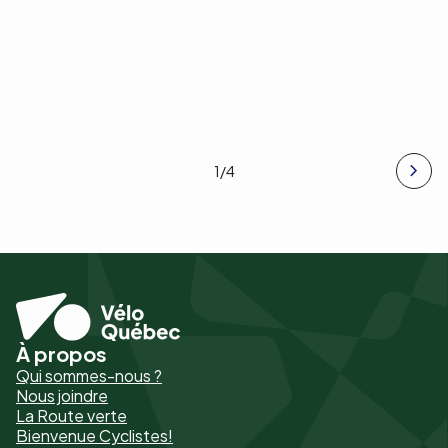
1
/4
À propos
Pied
Qui sommes-nous ?
de
Nous joindre
La Route verte
page
Bienvenue Cyclistes!