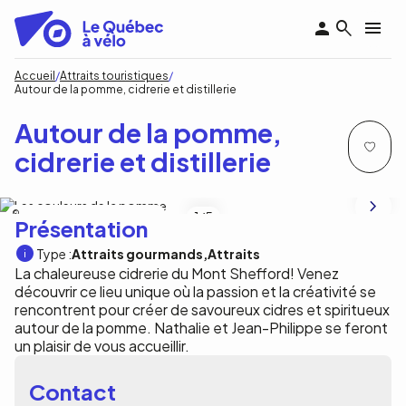
Aller
au
contenu
principal
Fil
Accueil
Attraits touristiques
Autour de la pomme, cidrerie et distillerie
d'Ariane
Autour de la pomme,
cidrerie et distillerie
Autour de la pomme, Jean-Philippe Robert
1
/5
Présentation
Type :
Attraits gourmands
Attraits
La chaleureuse cidrerie du Mont Shefford! Venez
découvrir ce lieu unique où la passion et la créativité se
rencontrent pour créer de savoureux cidres et spiritueux
autour de la pomme. Nathalie et Jean-Philippe se feront
un plaisir de vous accueillir.
Contact