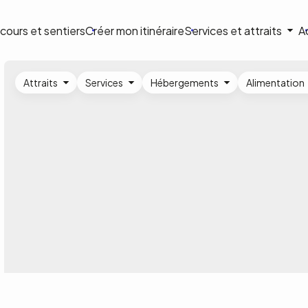
ion
cours et sentiers
Créer mon itinéraire
Services et attraits
A
ale
Attraits
Services
Hébergements
Alimentation