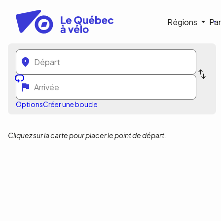
Aller
au
Navigat
Régions
Par
contenu
principal
princip
Options
Créer une boucle
Cliquez sur la carte pour placer le point de départ.