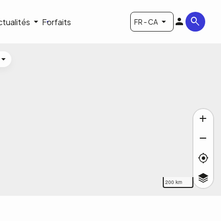
ctualités
Forfaits
FR - CA
200 km