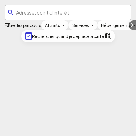
Aller
au
contenu
principal
Filtrer les parcours
Attraits
Services
Hébergements
Parcours et sentiers
Rechercher quand je déplace la carte
Filtrer les parcours
Page 1
Résultat 1 à 24 sur 54 offres
Le Petit-Témis
99 km
Intermédiaire
Pratiques :
Vélo de gravelle
Vélo de randonnée ou de balade
Vélopiste Jacques-Cartier/Portneuf
68 km
Intermédiaire
Pratiques :
Cyclotourisme
Vélo de randonnée ou de balade
Parc linéaire Le P'tit Train du Nord
235 km
Pratiques :
Cyclotourisme
Vélo de randonnée ou de balade
Véloroute des Draveurs
158 km
Facile