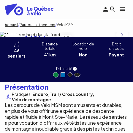
Aller
au
contenu
principal
Fil
Accueil
Parcours et sentiers
Vélo MSM
d'Ariane
Vélo MSM
C.Lalonde
1
/3
Distance
Location de
Droit
totale
vélo
d'accès
46
41 km
Non
Payant
sentiers
Difficulté
Présentation
Pratiques :
Enduro
Trail / Cross country
Vélo de montagne
Les parcours de Vélo MSM sont amusants et durables,
en plus de vous offrir une expérience de descente
rapide et fluide à Mont Ste-Marie. Le réseau de sentiers
a pour vocation d’offrir aux vététistes une expérience
de montagne inoubliable grâce à des pistes techniques