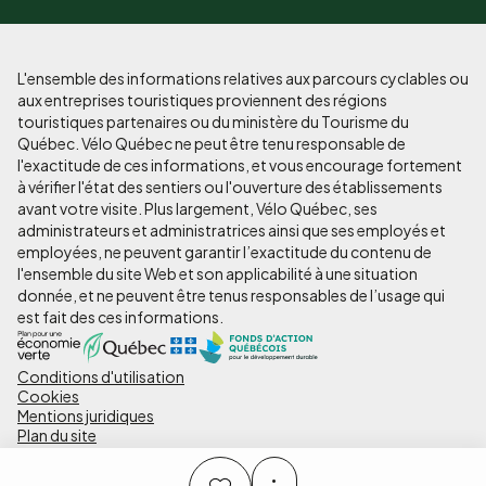
L'ensemble des informations relatives aux parcours cyclables ou
aux entreprises touristiques proviennent des régions
touristiques partenaires ou du ministère du Tourisme du
Québec. Vélo Québec ne peut être tenu responsable de
l'exactitude de ces informations, et vous encourage fortement
à vérifier l'état des sentiers ou l'ouverture des établissements
avant votre visite. Plus largement, Vélo Québec, ses
administrateurs et administratrices ainsi que ses employés et
employées, ne peuvent garantir l’exactitude du contenu de
l'ensemble du site Web et son applicabilité à une situation
donnée, et ne peuvent être tenus responsables de l’usage qui
est fait des ces informations.
Conditions d'utilisation
Pied
Cookies
de
Mentions juridiques
Plan du site
page
Politique de confidentialité
Réalisation : StudioJuillet