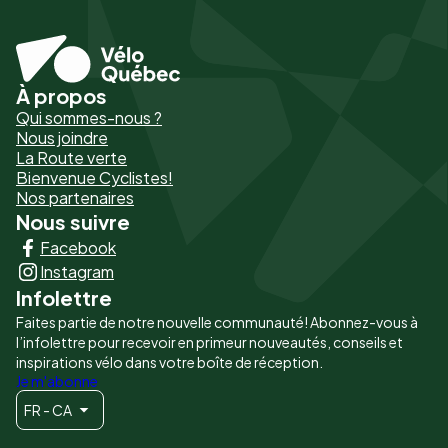
À propos
Pied
Qui sommes-nous ?
de
Nous joindre
La Route verte
page
Bienvenue Cyclistes!
-
Nos partenaires
Nous suivre
Liens
Facebook
principaux
Instagram
Infolettre
Faites partie de notre nouvelle communauté! Abonnez-vous à
l’infolettre pour recevoir en primeur nouveautés, conseils et
inspirations vélo dans votre boîte de réception.
Je m'abonne
FR - CA