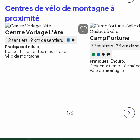
Centres de vélo de montagne à
proximité
Centre Vorlage L'été
Camp Fortune
12 sentiers
9 km de sentiers
37 sentiers
23 km de se
Pratiques :
Enduro
Descente (remontée mécanique)
Vélo de montagne
Pratiques :
Enduro
Descente (remontée méca
Vélo de montagne
1
/6