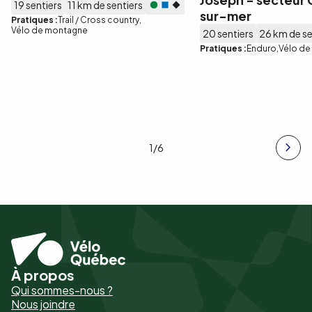
19 sentiers
11 km de sentiers
sur-mer
Pratiques :
Trail / Cross country
Vélo de montagne
20 sentiers
26 km de se
Pratiques :
Enduro
Vélo d
1
/6
À propos
Pied
Qui sommes-nous ?
de
Nous joindre