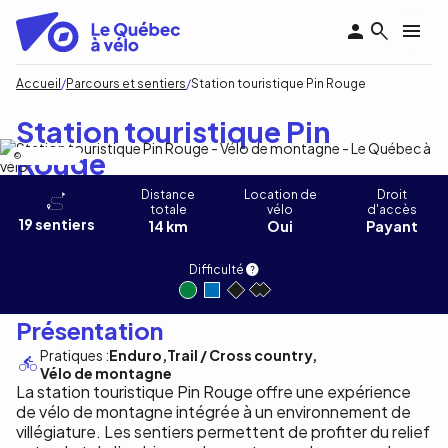
Aller
au
contenu
principal
Fil
Accueil
Parcours et sentiers
Station touristique Pin Rouge
d'Ariane
Station touristique Pin
Rouge
D.Carbonneaü
Distance
Location de
Droit
totale
vélo
d'accès
19 sentiers
14 km
Oui
Payant
Difficulté
Présentation
Pratiques :
Enduro
Trail / Cross country
Vélo de montagne
La station touristique Pin Rouge offre une expérience
de vélo de montagne intégrée à un environnement de
villégiature. Les sentiers permettent de profiter du relief