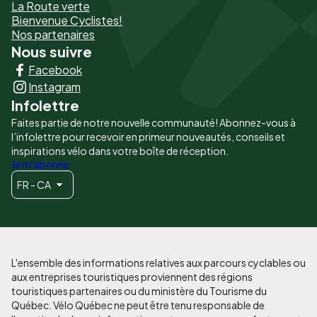
La Route verte
page
Bienvenue Cyclistes!
-
Nos partenaires
Nous suivre
Liens
Facebook
principaux
Instagram
Infolettre
Faites partie de notre nouvelle communauté! Abonnez-vous à
l’infolettre pour recevoir en primeur nouveautés, conseils et
inspirations vélo dans votre boîte de réception.
Je m'abonne
FR - CA
L'ensemble des informations relatives aux parcours cyclables ou
aux entreprises touristiques proviennent des régions
touristiques partenaires ou du ministère du Tourisme du
Québec. Vélo Québec ne peut être tenu responsable de