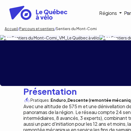
Aller
au
Navigat
Régions
Par
contenu
principal
princip
Fil
Accueil
Parcours et sentiers
Sentiers du Mont-Comi
d'Ariane
Bruno Roy
Bruno Roy
Sentiers du Mo
Présentation
Pratiques :
Enduro
Descente (remontée mécaniq
Avec une altitude de 575 m et une dénivellation de 
panoramas de la région. Le réseau compte 24 senti
intermédiaires, 8 avancés, 3 experts), combinant 
aussi un parc d’initiation pour les 12 ans et moins
remontée mécanique en service les fins de semaine