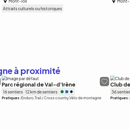
Mont-Joli
Mont-J
Attraits culturels ou historiques
gne à proximité
Parc régional de Val-d'Irène
Club de
16 sentiers
12 km de sentiers
36 sentie
Pratiques :
Enduro
Trail / Cross country
Vélo de montagne
Pratiques :