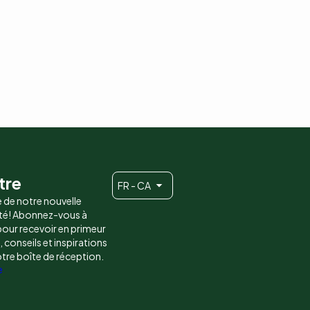
tre
FR - CA
e de notre nouvelle
é! Abonnez-vous à
 pour recevoir en primeur
conseils et inspirations
otre boîte de réception.
e