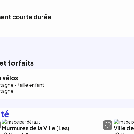
ent courte durée
et forfaits
 vélos
agne - taille enfant
ntagne
ité
Murmures de la Ville (Les)
Ville d