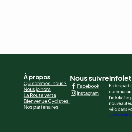
Pied
À propos
Nous suivre
Infolet
Qui sommes-nous ?
Facebook
Faites parti
de
Nous joindre
communaut
Instagram
La Route verte
page
l’infolettre
Bienvenue Cyclistes!
nouveautés, 
Nos partenaires
-
vélo dans v
Je m'abonn
Liens
principaux