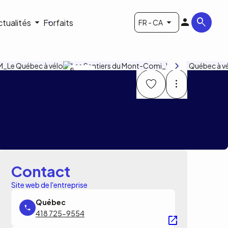
ctualités
Forfaits
FR - CA
Bruno Roy
Contact
Site web de l'entreprise
418 725-9554