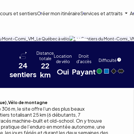
ion
cours et sentiers
Créer mon itinéraire
Services et attraits
A
ale
Bruno Roy
nt-Comi
Distance
Location
Droit
totale
Difficulté
de vélo
d'accès
24
22
Oui
Payant
sentiers
km
ue)
Vélo de montagne
306 m, le site offre l’un des plus beaux
ers totalisant 25 km (6 débutants, 7
tracés machine-built et old-school. On y trouve
, la pratique de l’enduro en montée autonome, une
, les jours fériés et durant les deux semaines des