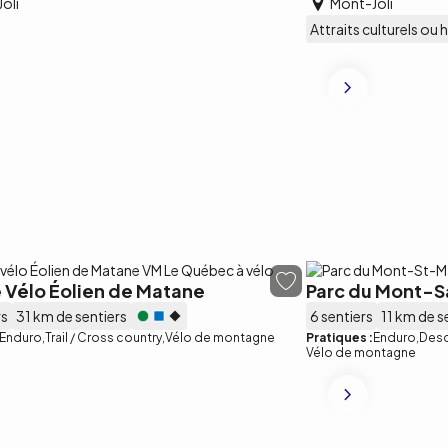
oli
Mont-Joli
Attraits culturels ou 
 Vélo Éolien de Matane
Parc du Mont-S
rs
31 km de sentiers
6 sentiers
11 km de s
Enduro
Trail / Cross country
Vélo de montagne
Pratiques :
Enduro
Desc
Vélo de montagne