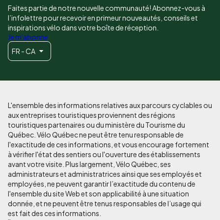
Faites partie de notre nouvelle communauté! Abonnez-vous à
l’infolettre pour recevoir en primeur nouveautés, conseils et
inspirations vélo dans votre boîte de réception.
Je m'abonne
FR - CA
L'ensemble des informations relatives aux parcours cyclables ou
aux entreprises touristiques proviennent des régions
touristiques partenaires ou du ministère du Tourisme du
Québec. Vélo Québec ne peut être tenu responsable de
l'exactitude de ces informations, et vous encourage fortement
à vérifier l'état des sentiers ou l'ouverture des établissements
avant votre visite. Plus largement, Vélo Québec, ses
administrateurs et administratrices ainsi que ses employés et
employées, ne peuvent garantir l’exactitude du contenu de
l'ensemble du site Web et son applicabilité à une situation
donnée, et ne peuvent être tenus responsables de l’usage qui
est fait des ces informations.