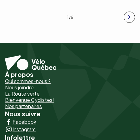
1
/6
À propos
Pied
Qui sommes-nous ?
de
Nous joindre
La Route verte
page
Bienvenue Cyclistes!
-
Nos partenaires
Nous suivre
Liens
Facebook
principaux
Instagram
Infolettre