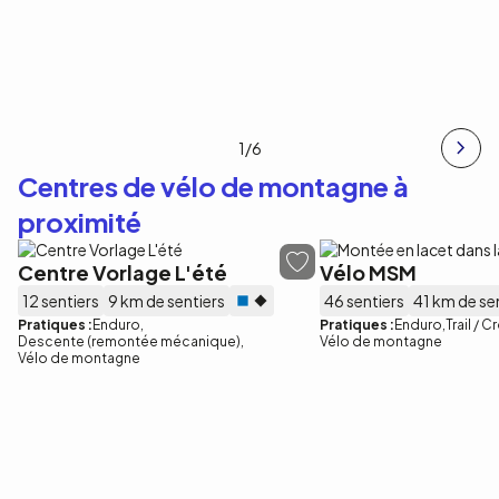
1
/6
Centres de vélo de montagne à
proximité
Centre Vorlage L'été
Vélo MSM
12 sentiers
9 km de sentiers
46 sentiers
41 km de se
Pratiques :
Enduro
Pratiques :
Enduro
Trail / 
Descente (remontée mécanique)
Vélo de montagne
Vélo de montagne