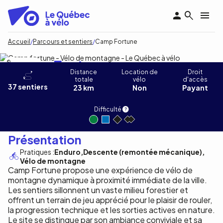
Aller
au
contenu
principal
Fil
Accueil
Parcours et sentiers
Camp Fortune
d'Ariane
Camp Fortune
Camp Fortune
Distance
Location de
Droit
totale
vélo
d'accès
37 sentiers
23 km
Non
Payant
Difficulté
Présentation
Pratiques :
Enduro
Descente (remontée mécanique)
Vélo de montagne
Camp Fortune propose une expérience de vélo de
montagne dynamique à proximité immédiate de la ville.
Les sentiers sillonnent un vaste milieu forestier et
offrent un terrain de jeu apprécié pour le plaisir de rouler,
la progression technique et les sorties actives en nature.
Le site se distingue par son ambiance conviviale et sa