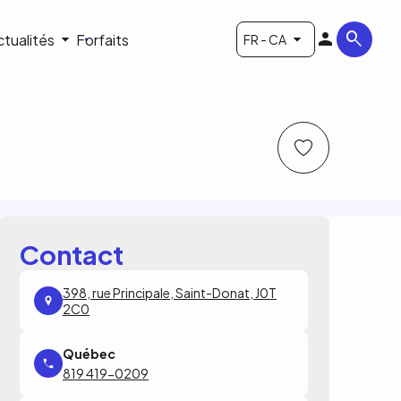
ctualités
Forfaits
FR - CA
Contact
398, rue Principale, Saint-Donat, J0T
2C0
819 419-0209