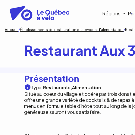
Aller
au
Navigat
Régions
Par
contenu
principal
princip
Fil
Accueil
Établissements de restauration et services d'alimentation
Resta
d'Ariane
Restaurant Aux 
Présentation
Type :
Restaurants
Alimentation
Situé au coeur du village et opéré par trois donati
offre une grande variété de cocktails & de repas 
menus en formule table d'hôte tout au long de la 
généreuse sauront vous satisfaire.