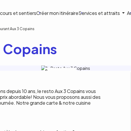
ion
cours et sentiers
Créer mon itinéraire
Services et attraits
A
ale
urant Aux 3 Copains
3 Copains
Restaurant Aux 3 Copains
ens depuis 10 ans, le resto Aux 3 Copains vous
à prix abordable! Nous vous proposons aussi des
journée. Notre grande carte & notre cuisine