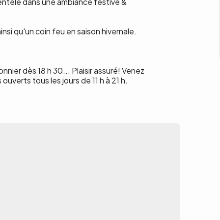
 clientèle dans une ambiance festive &
nsi qu'un coin feu en saison hivernale.
nier dès 18 h 30... Plaisir assuré! Venez
verts tous les jours de 11 h à 21 h.