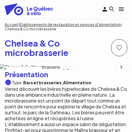
Aller
au
contenu
principal
Fil
Accueil
Établissements de restauration et services d'alimentation
Chelsea & Co microbrasserie
d'Ariane
Chelsea & Co
microbrasserie
Tourisme Outaouais / A. Loiselle
1
/3
Présentation
Type :
Bars et brasseries
Alimentation
Venez découvrir les bières hyperlocales de Chelsea & Co
dans une ambiance industrielle en pleine nature. La
microbrasserie est un point de départ tout comme un
point de rencontre pour explorer le village de Chelsea et
surtout, le parc de la Gatineau. Les bières peuvent être
achetées en ligne et récupérées à l'usine.
L'établissement a aussi un espace salon de dégustation.
Profitez-en pour questionner le Maître brasseur et en