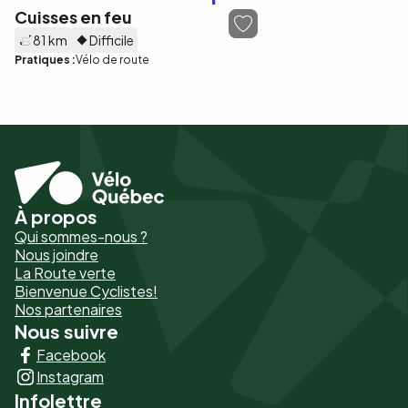
Cuisses en feu
81 km
Difficile
Pratiques :
Vélo de route
À propos
Pied
Qui sommes-nous ?
de
Nous joindre
La Route verte
page
Bienvenue Cyclistes!
-
Nos partenaires
Nous suivre
Liens
Facebook
principaux
Instagram
Infolettre