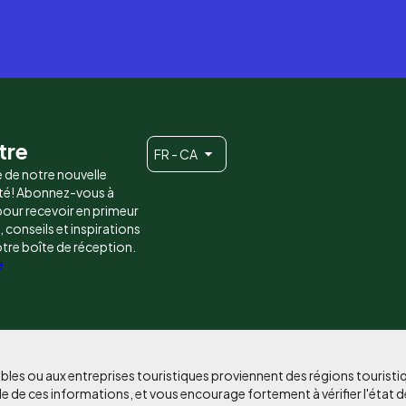
tre
FR - CA
e de notre nouvelle
é! Abonnez-vous à
 pour recevoir en primeur
conseils et inspirations
otre boîte de réception.
e
bles ou aux entreprises touristiques proviennent des régions tourist
e de ces informations, et vous encourage fortement à vérifier l'état d