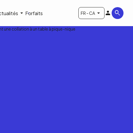
ctualités
Forfaits
FR - CA