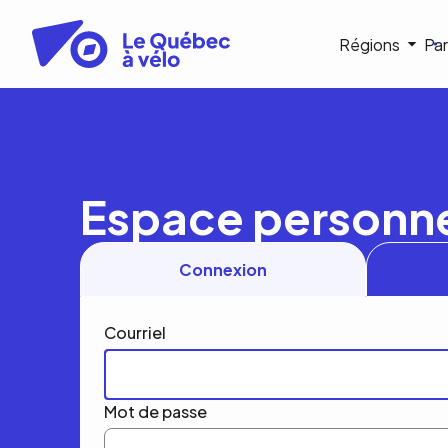
Aller
au
Navigat
Régions
Par
contenu
principal
princip
Espace personn
Connexion
Courriel
Mot de passe