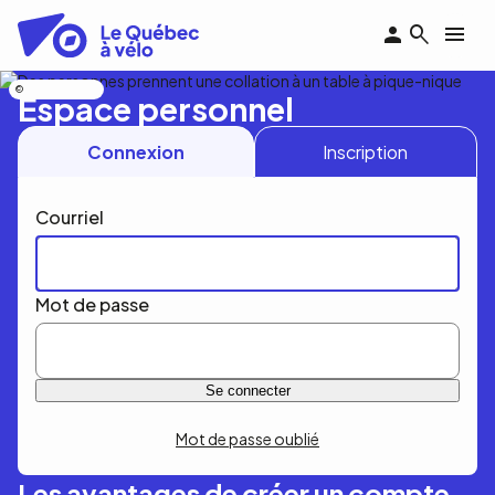
Aller
au
contenu
principal
Nicolas Bourdeau
Espace personnel
Connexion
Inscription
Courriel
Mot de passe
Mot de passe oublié
Les avantages de créer un compte