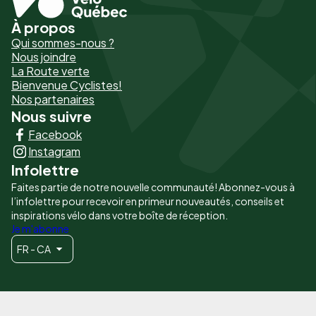
À propos
Pied
Qui sommes-nous ?
de
Nous joindre
La Route verte
page
Bienvenue Cyclistes!
-
Nos partenaires
Nous suivre
Liens
Facebook
principaux
Instagram
Infolettre
Faites partie de notre nouvelle communauté! Abonnez-vous à
l’infolettre pour recevoir en primeur nouveautés, conseils et
inspirations vélo dans votre boîte de réception.
Je m'abonne
FR - CA