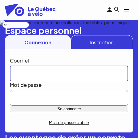
Aller
au
contenu
principal
Nicolas Bourdeau
Espace personnel
Connexion
Inscription
Courriel
Mot de passe
Mot de passe oublié
Les avantages de créer un compte