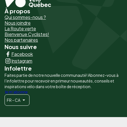
À propos
Pied
Qui sommes-nous ?
de
Nous joindre
La Route verte
page
Bienvenue Cyclistes!
-
Nos partenaires
Nous suivre
Liens
Facebook
principaux
Instagram
Infolettre
Faites partie de notre nouvelle communauté! Abonnez-vous à
l’infolettre pour recevoir en primeur nouveautés, conseils et
inspirations vélo dans votre boîte de réception.
Je m'abonne
FR - CA