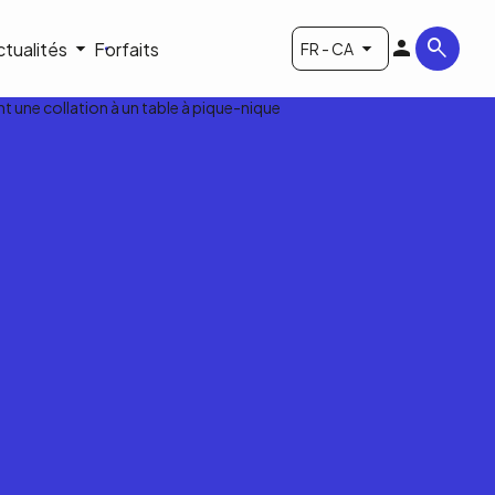
ctualités
Forfaits
FR - CA