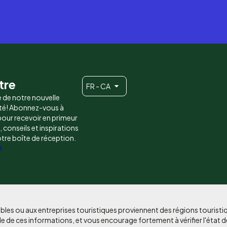
tre
FR - CA
e de notre nouvelle
é! Abonnez-vous à
 pour recevoir en primeur
conseils et inspirations
otre boîte de réception.
e
bles ou aux entreprises touristiques proviennent des régions tourist
e de ces informations, et vous encourage fortement à vérifier l'état d