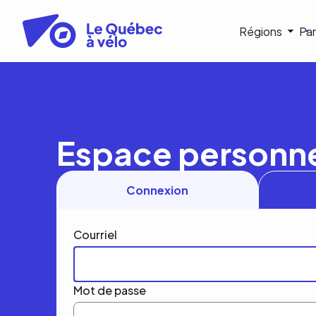
Aller
au
Navigat
Régions
Par
contenu
principal
princip
Espace personn
Connexion
Courriel
Mot de passe