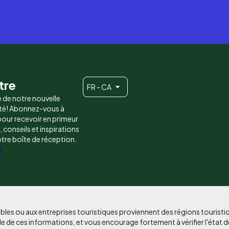
tre
FR - CA
e de notre nouvelle
é! Abonnez-vous à
 pour recevoir en primeur
conseils et inspirations
otre boîte de réception.
e
bles ou aux entreprises touristiques proviennent des régions tourist
e de ces informations, et vous encourage fortement à vérifier l'état d