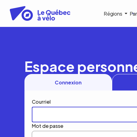
Aller
au
Navigat
Régions
Par
contenu
principal
princip
Espace personn
Connexion
Courriel
Mot de passe