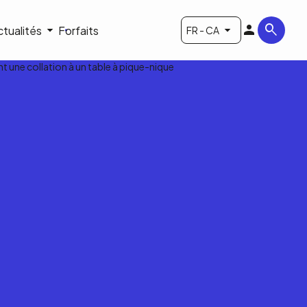
ctualités
Forfaits
FR - CA