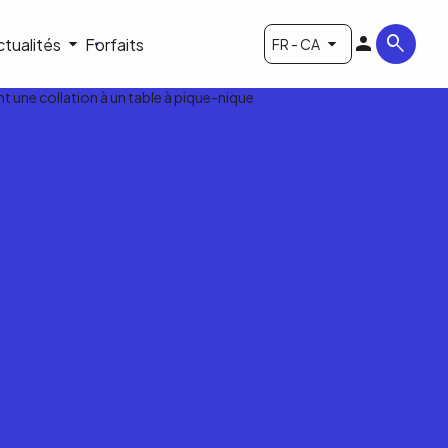
ctualités
Forfaits
FR - CA