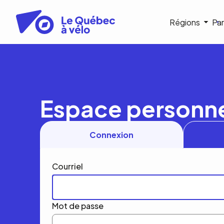
Aller
au
Navigat
Régions
Par
contenu
principal
princip
Espace personn
Connexion
Courriel
Mot de passe