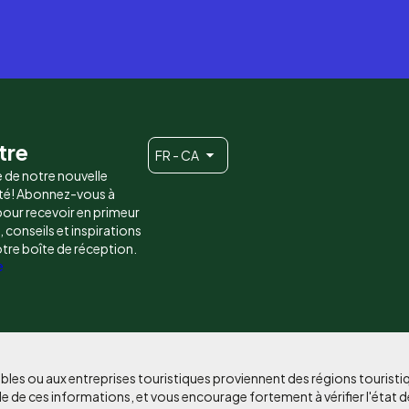
tre
FR - CA
e de notre nouvelle
é! Abonnez-vous à
 pour recevoir en primeur
conseils et inspirations
otre boîte de réception.
e
bles ou aux entreprises touristiques proviennent des régions tourist
e de ces informations, et vous encourage fortement à vérifier l'état d