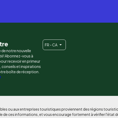
tre
FR - CA
e de notre nouvelle
é! Abonnez-vous à
 pour recevoir en primeur
conseils et inspirations
otre boîte de réception.
e
bles ou aux entreprises touristiques proviennent des régions tourist
e de ces informations, et vous encourage fortement à vérifier l'état d