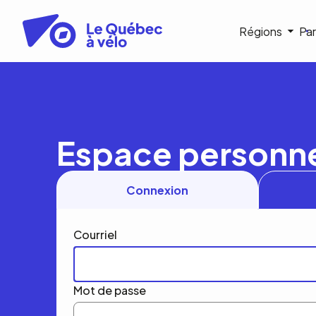
Aller
au
Navigat
Régions
Par
contenu
principal
princip
Espace personn
Connexion
Courriel
Mot de passe