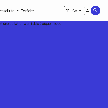
ctualités
Forfaits
FR - CA