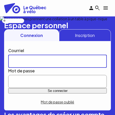
Aller
au
contenu
principal
Nicolas Bourdeau
Espace personnel
Connexion
Inscription
Courriel
Mot de passe
Mot de passe oublié
Les avantages de créer un compte