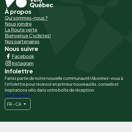
À propos
Pied
Qui sommes-nous ?
de
Nous joindre
La Route verte
page
Bienvenue Cyclistes!
-
Nos partenaires
Nous suivre
Liens
Facebook
principaux
Instagram
Infolettre
Faites partie de notre nouvelle communauté! Abonnez-vous à
l’infolettre pour recevoir en primeur nouveautés, conseils et
inspirations vélo dans votre boîte de réception.
Je m'abonne
FR - CA