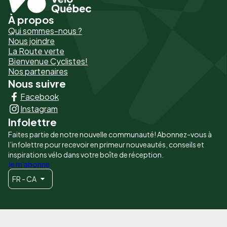
À propos
Pied
Qui sommes-nous ?
de
Nous joindre
La Route verte
page
Bienvenue Cyclistes!
-
Nos partenaires
Nous suivre
Liens
Facebook
principaux
Instagram
Infolettre
Faites partie de notre nouvelle communauté! Abonnez-vous à
l’infolettre pour recevoir en primeur nouveautés, conseils et
inspirations vélo dans votre boîte de réception.
Je m'abonne
FR - CA