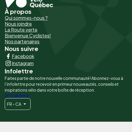
À propos
Pied
Qui sommes-nous ?
de
Nous joindre
La Route verte
page
Bienvenue Cyclistes!
-
Nos partenaires
Nous suivre
Liens
Facebook
principaux
Instagram
Infolettre
Faites partie de notre nouvelle communauté! Abonnez-vous à
l’infolettre pour recevoir en primeur nouveautés, conseils et
inspirations vélo dans votre boîte de réception.
Je m'abonne
FR - CA