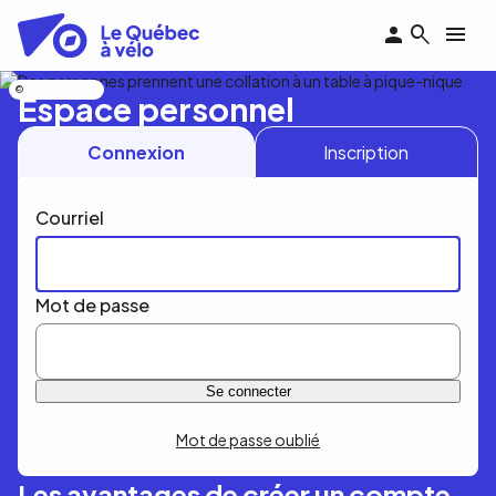
Aller
au
contenu
principal
Nicolas Bourdeau
Espace personnel
Connexion
Inscription
Courriel
Mot de passe
Mot de passe oublié
Les avantages de créer un compte