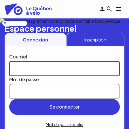
Aller
au
contenu
principal
Nicolas Bourdeau
Espace personnel
Connexion
Inscription
Courriel
Mot de passe
Mot de passe oublié