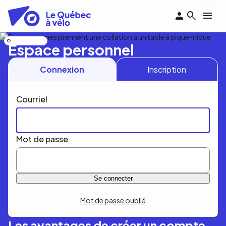
Aller
au
contenu
principal
Nicolas Bourdeau
Espace personnel
Connexion
Inscription
Courriel
Mot de passe
Mot de passe oublié
Les avantages de créer un compte