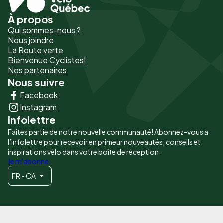
À propos
Pied
Qui sommes-nous ?
de
Nous joindre
La Route verte
page
Bienvenue Cyclistes!
-
Nos partenaires
Nous suivre
Liens
Facebook
principaux
Instagram
Infolettre
Faites partie de notre nouvelle communauté! Abonnez-vous à
l’infolettre pour recevoir en primeur nouveautés, conseils et
inspirations vélo dans votre boîte de réception.
Je m'abonne
FR - CA