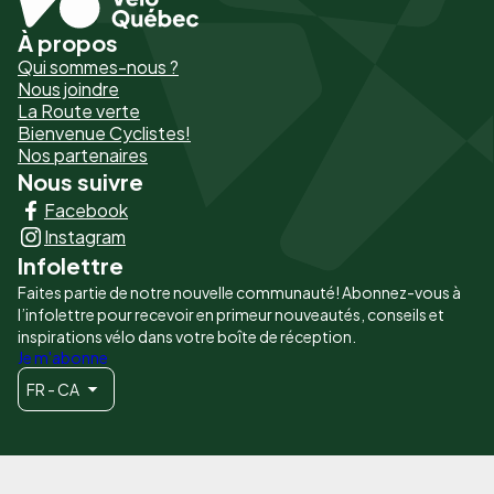
À propos
Pied
Qui sommes-nous ?
de
Nous joindre
La Route verte
page
Bienvenue Cyclistes!
-
Nos partenaires
Nous suivre
Liens
Facebook
principaux
Instagram
Infolettre
Faites partie de notre nouvelle communauté! Abonnez-vous à
l’infolettre pour recevoir en primeur nouveautés, conseils et
inspirations vélo dans votre boîte de réception.
Je m'abonne
FR - CA