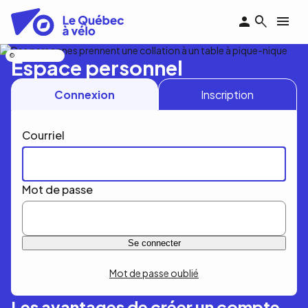
Aller
au
contenu
principal
Nicolas Bourdeau
Espace personnel
Connexion
Inscription
Courriel
Mot de passe
Mot de passe oublié
Les avantages de créer un compte