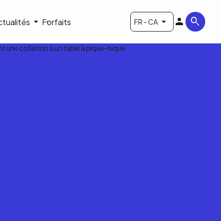
ctualités
Forfaits
FR - CA