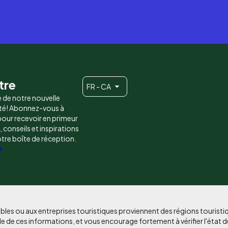
tre
FR - CA
e de notre nouvelle
é! Abonnez-vous à
 pour recevoir en primeur
conseils et inspirations
otre boîte de réception.
e
bles ou aux entreprises touristiques proviennent des régions tourist
e de ces informations, et vous encourage fortement à vérifier l'état d