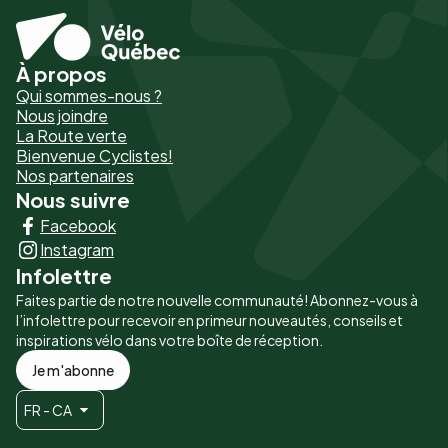
À propos
Pied
Qui sommes-nous ?
de
Nous joindre
La Route verte
page
Bienvenue Cyclistes!
-
Nos partenaires
Nous suivre
Liens
Facebook
principaux
Instagram
Infolettre
Faites partie de notre nouvelle communauté! Abonnez-vous à
l’infolettre pour recevoir en primeur nouveautés, conseils et
inspirations vélo dans votre boîte de réception.
Je m'abonne
FR - CA