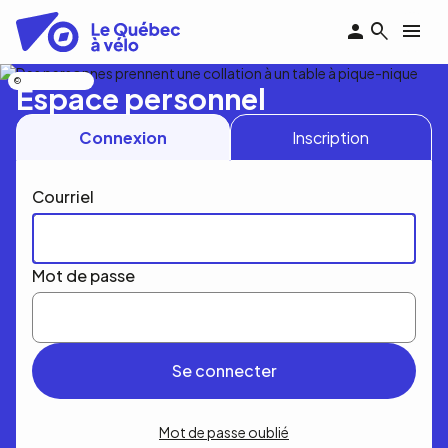
Aller
au
contenu
principal
Nicolas Bourdeau
Espace personnel
Connexion
Inscription
Courriel
Mot de passe
Mot de passe oublié