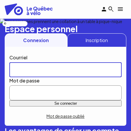
Aller
au
contenu
principal
Nicolas Bourdeau
Espace personnel
Connexion
Inscription
Courriel
Mot de passe
Mot de passe oublié
Les avantages de créer un compte