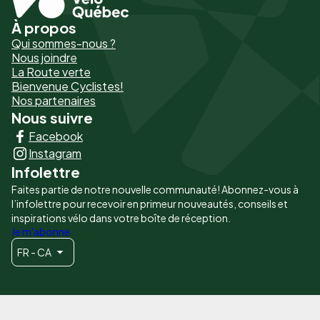
À propos
Pied
Qui sommes-nous ?
de
Nous joindre
La Route verte
page
Bienvenue Cyclistes!
-
Nos partenaires
Nous suivre
Liens
Facebook
principaux
Instagram
Infolettre
Faites partie de notre nouvelle communauté! Abonnez-vous à
l’infolettre pour recevoir en primeur nouveautés, conseils et
inspirations vélo dans votre boîte de réception.
Je m'abonne
FR - CA